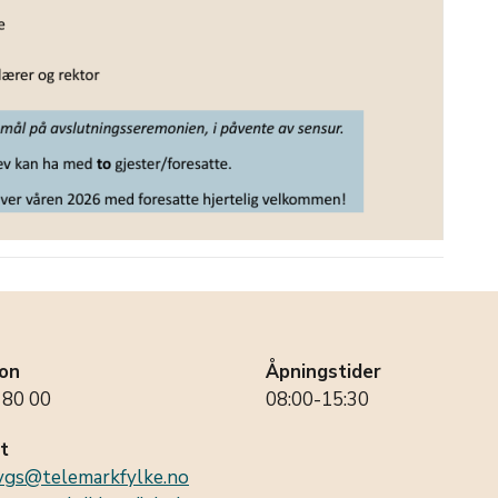
on
Åpningstider
 80 00
08:00-15:30
t
.vgs@telemarkfylke.no