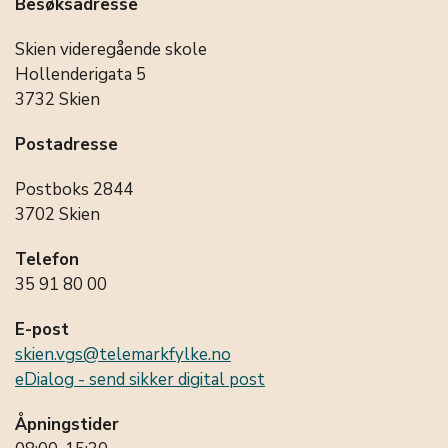
Besøksadresse
Skien videregående skole
Hollenderigata 5
3732 Skien
Postadresse
Postboks 2844
3702 Skien
Telefon
35 91 80 00
E-post
skien.vgs@telemarkfylke.no
eDialog - send sikker digital post
Åpningstider