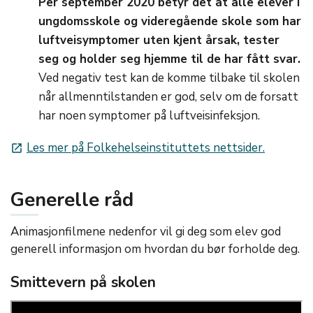
Per september 2020 betyr det at alle elever i
ungdomsskole og videregående skole som har
luftveisymptomer uten kjent årsak, tester
seg og holder seg hjemme til de har fått svar.
Ved negativ test kan de komme tilbake til skolen
når allmenntilstanden er god, selv om de forsatt
har noen symptomer på luftveisinfeksjon.
Les mer på Folkehelseinstituttets nettsider.
launch
Generelle råd
Animasjonfilmene nedenfor vil gi deg som elev god
generell informasjon om hvordan du bør forholde deg.
Smittevern på skolen