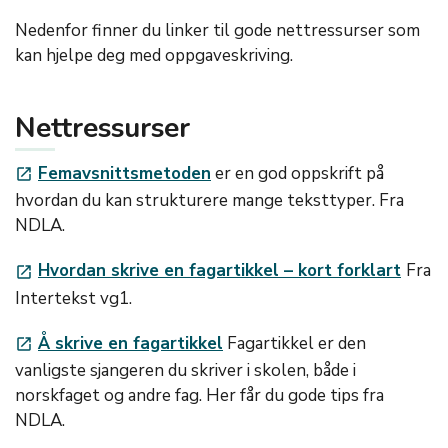
Nedenfor finner du linker til gode nettressurser som
kan hjelpe deg med oppgaveskriving.
Nettressurser
Femavsnittsmetoden
er en god oppskrift på
launch
hvordan du kan strukturere mange teksttyper. Fra
NDLA.
Hvordan skrive en fagartikkel – kort forklart
Fra
launch
Intertekst vg1.
Å skrive en fagartikkel
Fagartikkel er den
launch
vanligste sjangeren du skriver i skolen, både i
norskfaget og andre fag. Her får du gode tips fra
NDLA.