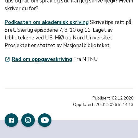
tips og råd om språk og stil. Kan jeg skrive «jeg»? Hvem
skriver du for?
Podkasten om akademisk skriving
Skrivetips rett på
øret. Særlig episodene 7, 8, 10 og 11. Laget av
bibliotekene ved UiS, HiØ og Nord Universitet.
Prosjektet er støttet av Nasjonalbiblioteket.
Råd om oppgaveskriving
Fra NTNU.
launch
Publisert: 02.12.2020
Oppdatert: 20.01.2026 kl.14:13