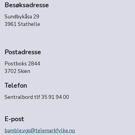
Besøksadresse
Sundbykåsa 29
3961 Stathelle
Postadresse
Postboks 2844
3702 Skien
Telefon
Sentralbord tlf 35 91 94 00
E-post
bamble.vgs@telemarkfylke.no