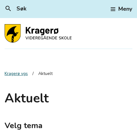
search
Søk
Meny
Kragerø vgs
Aktuelt
Aktuelt
Velg tema