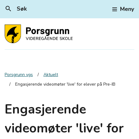
search
Søk
Meny
Porsgrunn vgs
Aktuelt
Engasjerende videomøter 'live' for elever på Pre-IB
Engasjerende
videomøter 'live' for