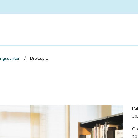
ingssenter
Brettspill
Pub
30
Op
20