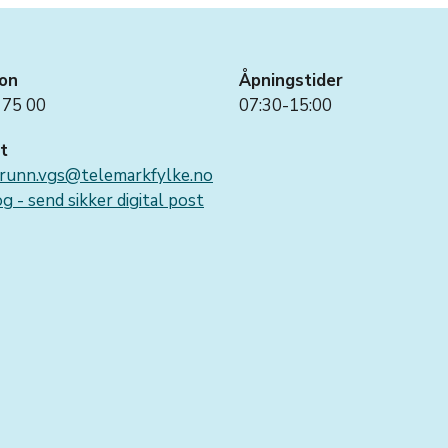
on
Åpningstider
 75 00
07:30-15:00
t
runn.vgs@telemarkfylke.no
g - send sikker digital post