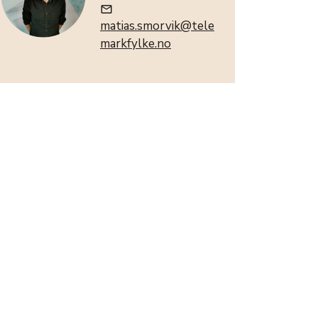
mail_outline
matias.smorvik@tele
markfylke.no