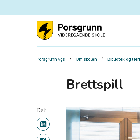
Porsgrunn vgs
Om skolen
Bibliotek og lær
Brettspill
Del: