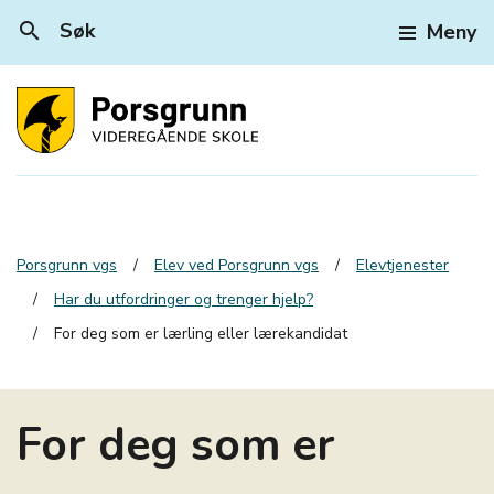
search
Søk
Meny
Porsgrunn vgs
Elev ved Porsgrunn vgs
Elevtjenester
Har du utfordringer og trenger hjelp?
For deg som er lærling eller lærekandidat
For deg som er