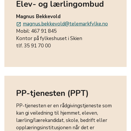
Elev- og lærlingombud
Magnus Bekkevold
magnus.bekkevold@telemarkfylke.no
launch
Mobil: 467 91 845
Kontor på fylkeshuset i Skien
tlf. 35 91 70 00
PP-tjenesten (PPT)
PP-tjenesten er en rådgivingstjeneste som
kan gi veiledning til hjemmet, eleven,
lærling/lærekandidat, skole, bedrift eller
opplæringsinstitusjonen når det er