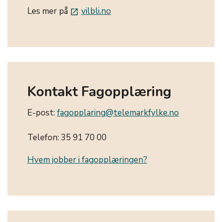
Les mer på
vilbli.no
launch
Kontakt Fagopplæring
E-post:
fagopplaring@telemarkfylke.no
Telefon: 35 91 70 00
Hvem jobber i fagopplæringen?