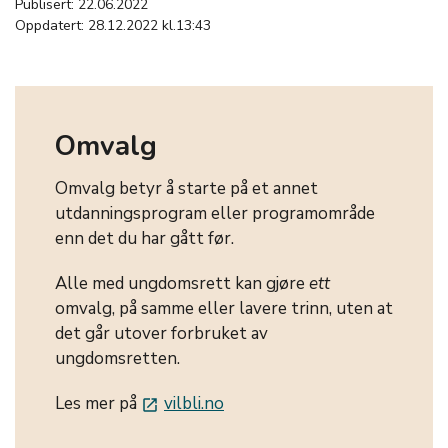
Publisert: 22.06.2022
Oppdatert: 28.12.2022 kl.13:43
Omvalg
Omvalg betyr å starte på et annet
utdanningsprogram eller programområde
enn det du har gått før.
Alle med ungdomsrett kan gjøre
ett
omvalg, på samme eller lavere trinn, uten at
det går utover forbruket av
ungdomsretten.
Les mer på
vilbli.no
launch