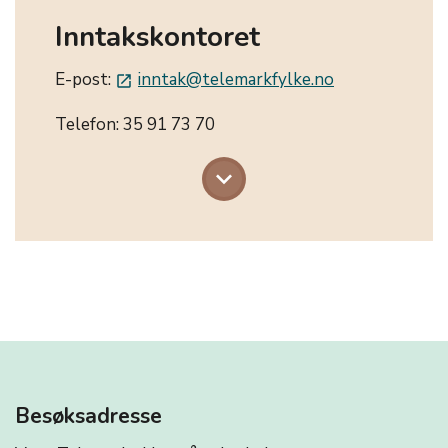
Inntakskontoret
E-post:
inntak@telemarkfylke.no
launch
Telefon: 35 91 73 70
keyboard_arrow_down
Besøksadresse