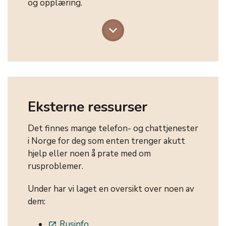
og opplæring.
keyboard_arrow_down
Eksterne ressurser
Det finnes mange telefon- og chattjenester
i Norge for deg som enten trenger akutt
hjelp eller noen å prate med om
rusproblemer.
Under har vi laget en oversikt over noen av
dem:
Rusinfo
launch