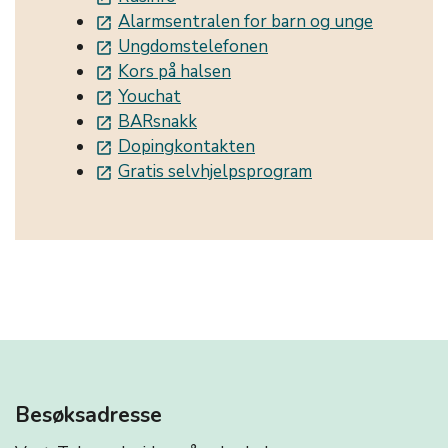
Alarmsentralen for barn og unge
launch
Ungdomstelefonen
launch
Kors på halsen
launch
Youchat
launch
BARsnakk
launch
Dopingkontakten
launch
Gratis selvhjelpsprogram
launch
Besøksadresse