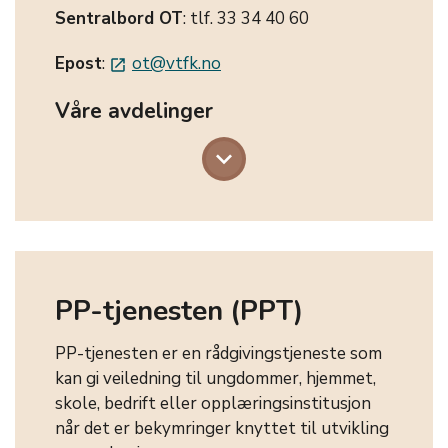
Sentralbord OT
: tlf. 33 34 40 60
Epost
:
ot@vtfk.no
launch
Våre avdelinger
keyboard_arrow_down
PP-tjenesten (PPT)
PP-tjenesten er en rådgivingstjeneste som
kan gi veiledning til ungdommer, hjemmet,
skole, bedrift eller opplæringsinstitusjon
når det er bekymringer knyttet til utvikling