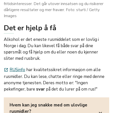
fritidsinteresser. Det går utover innsatsen og du risikerer
dårligere resultater og mer fravær. Foto: sturti / Getty
Images
Det er hjelp å få
Alkohol er det eneste rusmiddelet som er lovlig i
Norge i dag. Du kan likevel få både svar på dine
spørsmål og få hjelp om du eller noen du kjenner
sliter med rusbruk.
RUSinfo
har kvalitetssikret informasjon om alle
launch
rusmidler. Du kan lese, chatte eller ringe med denne
anonyme tjenesten. Deres motto er: "Ingen
pekefinger, bare
svar
på det du lurer på om rus!"
Hvem kan jeg snakke med om ulovlige
rusmidler?
expand_more