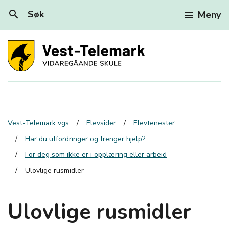
search
Søk
Meny
Vest-Telemark vgs
Elevsider
Elevtenester
Har du utfordringer og trenger hjelp?
For deg som ikke er i opplæring eller arbeid
Ulovlige rusmidler
Ulovlige rusmidler