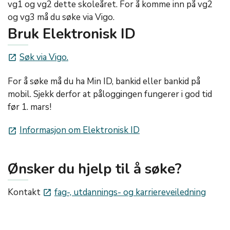
vg1 og vg2 dette skoleåret. For å komme inn på vg2
og vg3 må du søke via Vigo.
Bruk Elektronisk ID
Søk via Vigo.
launch
For å søke må du ha Min ID, bankid eller bankid på
mobil. Sjekk derfor at påloggingen fungerer i god tid
før 1. mars!
Informasjon om Elektronisk ID
launch
Ønsker du hjelp til å søke?
Kontakt
fag-, utdannings- og karriereveiledning
launch