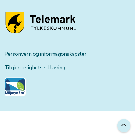
Personvern og informasjonskapsler
Tilgjengelighetserklæring
arrow_upward