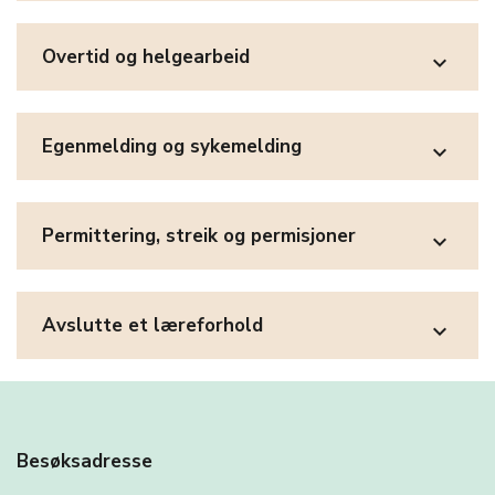
Overtid og helgearbeid
expand_more
Egenmelding og sykemelding
expand_more
Permittering, streik og permisjoner
expand_more
Avslutte et læreforhold
expand_more
Besøksadresse