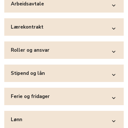
Arbeidsavtale
expand_more
Lærekontrakt
expand_more
Roller og ansvar
expand_more
Stipend og lån
expand_more
Ferie og fridager
expand_more
Lønn
expand_more