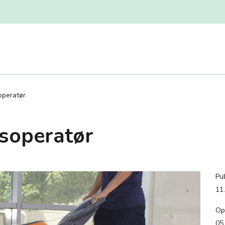
peratør
soperatør
Pub
11
Op
05