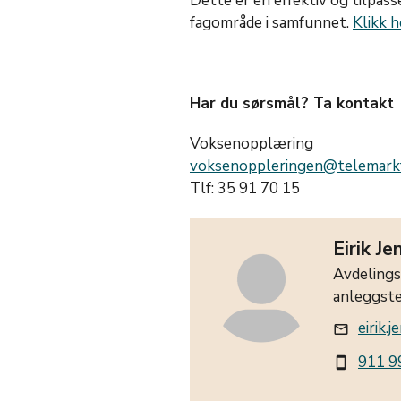
Dette er en effektiv og tilpasset
fagområde i samfunnet.
Klikk h
Har du sørsmål? Ta kontakt
Voksenopplæring
voksenoppleringen@telemarkf
Tlf: 35 91 70 15
Eirik Je
Avdelings
anleggste
eirik.
mail_outline
911 9
smartphone