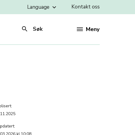
Kontakt oss
Language
keyboard_arrow_down
search
Søk
Meny
lisert:
.11.2025
pdatert:
.03.2026 kl.10:08