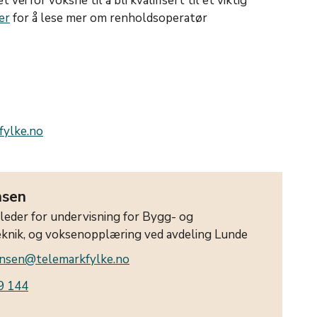
 vei for voksne til å bli kvalifisert til et viktig
er
for å lese mer om renholdsoperatør
ylke.no
nsen
leder for undervisning for Bygg- og
knik, og voksenopplæring ved avdeling Lunde
jensen@telemarkfylke.no
9 144