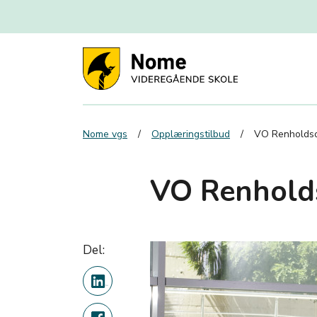
Nome vgs
Opplæringstilbud
VO Renholdso
VO Renhold
Del: