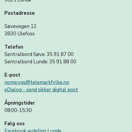
Postadresse
Søvevegen 12
3830 Ulefoss
Telefon
Sentralbord Søve: 35 91 87 00
Sentralbord Lunde: 35 91 88 00
E-post
nome.vgs@telemarkfylke.no
eDialog - send sikker digital post
Åpningstider
08:00-15:30
Følg oss
Facebook avdeling Lunde