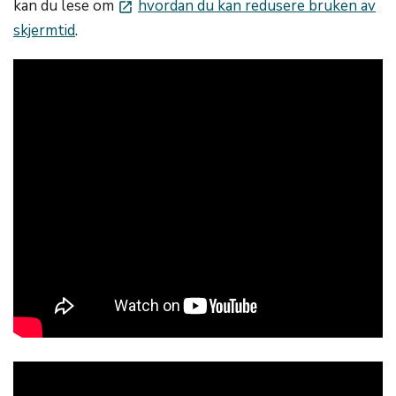
kan du lese om
hvordan du kan redusere bruken av
launch
skjermtid
.