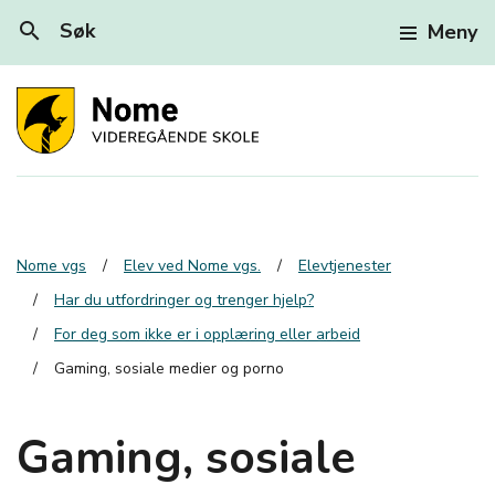
search
Søk
Meny
Nome vgs
Elev ved Nome vgs.
Elevtjenester
Har du utfordringer og trenger hjelp?
For deg som ikke er i opplæring eller arbeid
Gaming, sosiale medier og porno
Gaming, sosiale