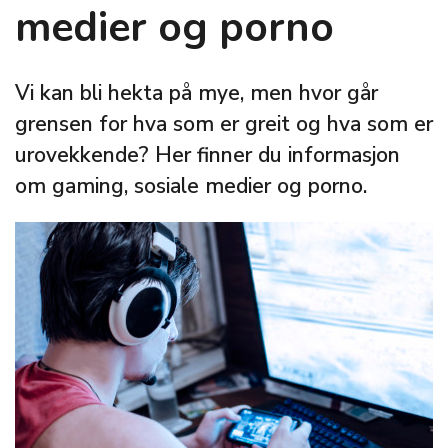
medier og porno
Vi kan bli hekta på mye, men hvor går
grensen for hva som er greit og hva som er
urovekkende? Her finner du informasjon
om gaming, sosiale medier og porno.