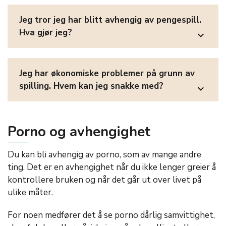
Jeg tror jeg har blitt avhengig av pengespill.
Hva gjør jeg?
expand_more
Jeg har økonomiske problemer på grunn av
spilling. Hvem kan jeg snakke med?
expand_more
Porno og avhengighet
Du kan bli avhengig av porno, som av mange andre
ting. Det er en avhengighet når du ikke lenger greier å
kontrollere bruken og når det går ut over livet på
ulike måter.
For noen medfører det å se porno dårlig samvittighet,