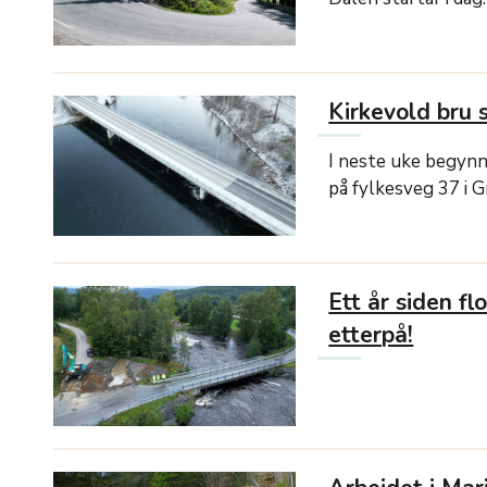
Kirkevold bru 
I neste uke begynn
på fylkesveg 37 i 
Ett år siden f
etterpå!