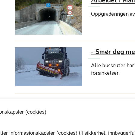
Arbeidet i Mari
Oppgraderingen av 
- Smør deg me
Alle bussruter har
forsinkelser.
Skolene holde
jonskapsler (cookies)
Kollektivtransport
videregående skole
tter informasjonskapsler (cookies) til sikkerhet, innbyggerfu