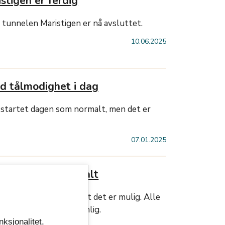
stigen er ferdig
tunnelen Maristigen er nå avsluttet.
10.06.2025
d tålmodighet i dag
 startet dagen som normalt, men det er
07.01.2025
r åpent som normalt
en går normalt så langt det er mulig. Alle
r holder åpent som vanlig.
nksjonalitet,