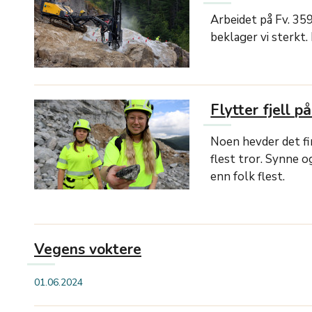
Arbeidet på Fv. 35
beklager vi sterkt.
Flytter fjell p
Noen hevder det f
flest tror. Synne o
enn folk flest.
Vegens voktere
01.06.2024