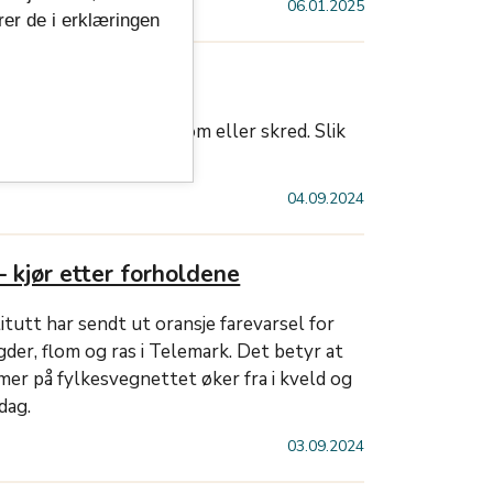
06.01.2025
rer de i erklæringen
på fylkesvegene
sveger er rammet av flom eller skred. Slik
04.09.2024
– kjør etter forholdene
tutt har sendt ut oransje farevarsel for
er, flom og ras i Telemark. Det betyr at
mer på fylkesvegnettet øker fra i kveld og
dag.
03.09.2024