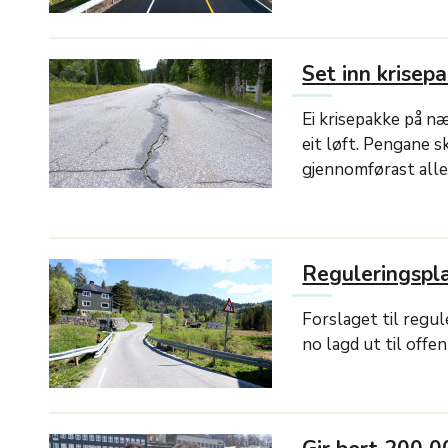
Set inn krisep
Ei krisepakke på næ
eit løft. Pengane s
gjennomførast allere
Reguleringspl
Forslaget til regu
no lagd ut til offe