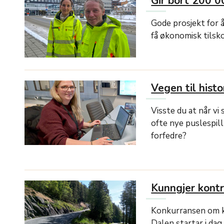
Gir bort 200 0
Gode prosjekt for å
få økonomisk tilsko
Vegen til histo
Visste du at når vi
ofte nye puslespill
forfedre?
Kunngjer kontr
Konkurransen om kv
Dalen startar i dag.