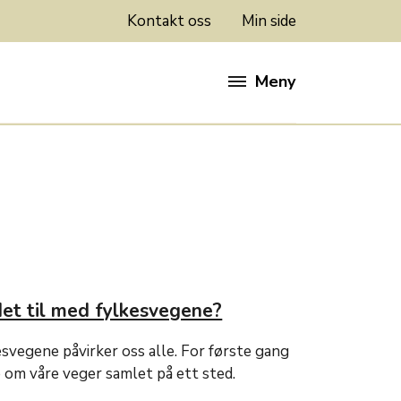
Kontakt oss
Min side
Meny
et til med fylkesvegene?
esvegene påvirker oss alle. For første gang
 om våre veger samlet på ett sted.