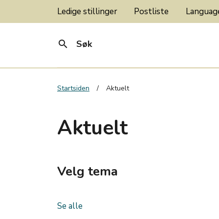
Ledige stillinger
Postliste
Langua
search
Søk
Startsiden
Aktuelt
Aktuelt
Velg tema
Se alle