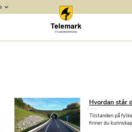
ge
keyboard_arrow_down
Hvordan står d
Tilstanden på fylk
finner du kunnskap