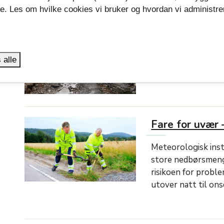
se. Les om hvilke cookies vi bruker og hvordan vi administre
.
Store skader 
Flere av våre fylke
 alle
jobber vi nå
Fare for uvær 
Meteorologisk insti
store nedbørsmengd
risikoen for proble
utover natt til ons